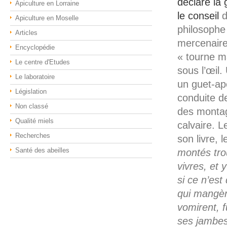
déclare la 
Apiculture en Lorraine
le conseil
d
Apiculture en Moselle
philosophe
Articles
mercenaire
Encyclopédie
« tourne m
Le centre d'Etudes
sous l’œil.
Le laboratoire
un guet-ap
Législation
conduite d
Non classé
des montag
Qualité miels
calvaire. 
Recherches
son livre, 
Santé des abeilles
montés tro
vivres, et 
si ce n’est
qui mangèr
vomirent, f
ses jambes.