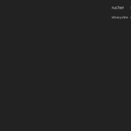
rucher
tétracycline