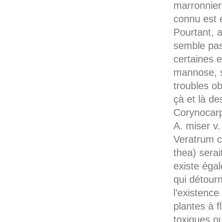
marronnier
connu est é
Pourtant, a
semble pas 
certaines e
mannose, su
troubles o
çà et là de
Corynocarpu
A. miser v
Veratrum c
thea) serai
existe éga
qui détourn
l’existence
plantes à f
toxiques o