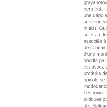
grayanotox
perméabili
une dépola
surviennen
miels). Ou
sujets à d
associés à 
de connaiss
d’une mani
décrits pa
est assez 
produire de
apicole se 
rhododendr
Les toxine
toxiques po
de : Kalmia