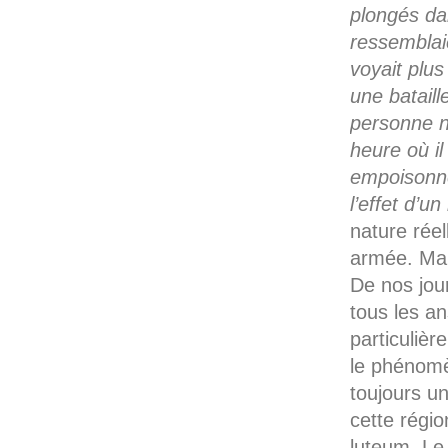
plongés dan
ressemblai
voyait plus
une batail
personne n
heure où il 
empoisonné
l’effet d’u
nature rée
armée. Mais
De nos jou
tous les a
particuliè
le phénomè
toujours u
cette régi
luteum. Le