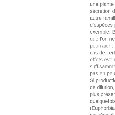
une plante
sécrétion 
autre fami
d’espèces 
exemple. Be
que l’on ne
pourraient 
cas de cert
effets éve
suffisamme
pas en peu
Si producti
de dilution,
plus prése
quelquefois
(Euphorbia 