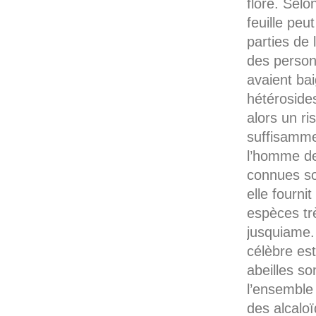
flore. Selo
feuille peu
parties de 
des person
avaient bai
hétérosides
alors un ri
suffisammen
l’homme de
connues son
elle fourn
espèces tr
jusquiame.
célèbre est
abeilles so
l’ensemble 
des alcaloï