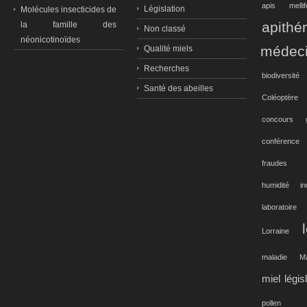
apis mellif
Législation
Molécules insecticides de
apithé
la famille des
Non classé
néonicotinoïdes
médec
Qualité miels
Recherches
biodiversité
Santé des abeilles
Coléoptère
concours g
conférence
fraudes
humidité
in
laboratoire
Lorraine
maladie
M
miel légis
pollen