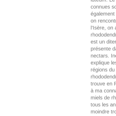
connues s
également 
on rencont
l’Isère, on
rhododendr
est un dite
présente da
nectars. In
explique l
régions du
rhododendr
trouve en 
à ma conna
miels de r
tous les an
moindre tr