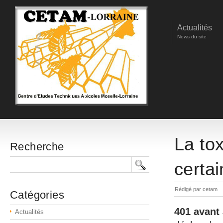
Actualités
News du site
La tox
Recherche
certai
Rédigé par cetam
Catégories
401 avant 
Actualités