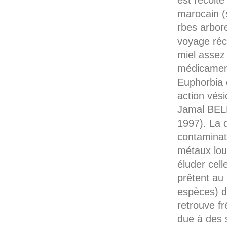
est récolté
marocain (
rbes arbore
voyage ré
miel assez
médicament
Euphorbia e
action vés
Jamal BEL
1997). La 
contaminat
métaux lour
éluder cell
prêtent au
espèces) d
retrouve fr
due à des 