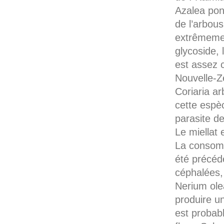
Azalea pont
de l’arbous
extrêmeme
glycoside, 
est assez c
Nouvelle-Zé
Coriaria a
cette espèc
parasite de
Le miellat 
La consomm
été précéd
céphalées,
Nerium ole
produire un
est probab