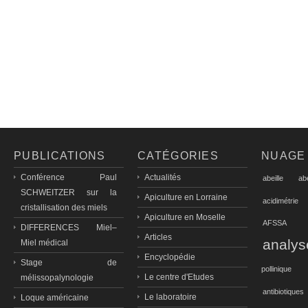
PUBLICATIONS
CATÉGORIES
NUAGE
Conférence Paul
Actualités
abeille
ab
SCHWEITZER sur la
Apiculture en Lorraine
acidimétrie
cristallisation des miels
Apiculture en Moselle
AFSSA
DIFFERENCES Miel–
Articles
analys
Miel médical
Encyclopédie
Stage de
pollinique
Le centre d'Etudes
mélissopalynologie
antibiotiques
Le laboratoire
Loque américaine