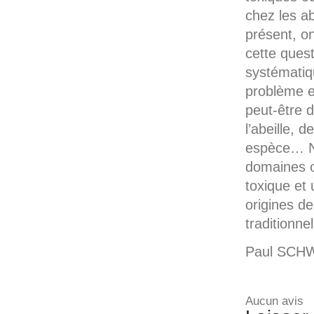
chez les ab
présent, o
cette quest
systématiq
problème e
peut-être d
l’abeille, 
espèce… N
domaines o
toxique et
origines de
traditionne
Paul SCHWE
Aucun avis