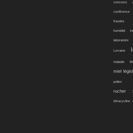
concours g
conférence
fraudes
humidité
in
laboratoire
Lorraine
maladie
M
miel légis
pollen
rucher
tétracycline