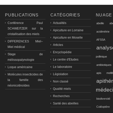
PUBLICATIONS
CATÉGORIES
NUAGE
Conférence Paul
Actualités
abeille
ab
SCHWEITZER sur la
Apiculture en Lorraine
acidimétrie
cristallisation des miels
Apiculture en Moselle
AFSSA
DIFFERENCES Miel–
Articles
analys
Miel médical
Encyclopédie
Stage de
pollinique
Le centre d'Etudes
mélissopalynologie
antibiotiques
Le laboratoire
Loque américaine
apis mellif
Législation
Molécules insecticides de
apithé
la famille des
Non classé
néonicotinoïdes
médec
Qualité miels
Recherches
biodiversité
Santé des abeilles
Coléoptère